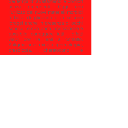
dei tempi d’ adattamento e comfort
senza precedenti. Oggi con
l’utilizzo dei nuovi materiali morbidi
a base di glicerina o in silicone
idrogel anche in presenza di occhi
sensibili e con poca lacrimazione è
possibile correggere tutti i difetti
visivi con le lenti a contatto.
Astigmatismo, miopia, ipermetropia,
presbiopia, cheratocono e
irregolarità corneali possono essere
corretti con lenti morbide o rigide
gas-permeabili.
ORARI: 9.00/12.30