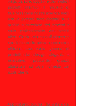
vista, da sole, sportivi e dei migliori
prodotti oftalmici. Il modello di
business della nostra azienda negli
anni è sempre stato fondato sulla
qualità e selezione dei prodotti e
sulla professionalità dei servizi
offerti. Grazie ad uno staff altamente
specializzato in ottica e optometria
offriamo una vasta gamma di
prodotti dal design elegante e
innovativo, prestando grande
attenzione ad ogni richiesta dei
nostri clienti.
Approntiamo occhiali da vista e da