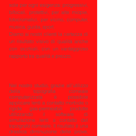
sole per ogni esigenza: progressivi,
bifocali, protettivi, per alte miopie,
fotocromatici, per vicino, computer,
musica, guida, sport.
Diamo ai nostri clienti la certezza di
un risultato visivo di qualità anche
con occhiali, con un vantaggioso
rapporto tra qualità e prezzo.
Nel nostro studio, grazie all’utilizzo
della topografia corneale
computerizzata è possibile
applicare lenti a contatto morbide o
rigide gas-permeabili prodotte
utilizzando il software di
simulazione lenti a contatto del
topografo corneale. Il risultato è una
drastica diminuzione delle prove,